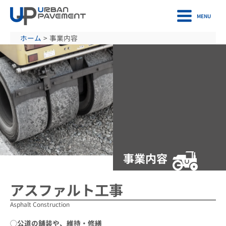
内
容
MENU
を
ホーム
事業内容
ス
キ
ッ
プ
事業内容
アスファルト工事
Asphalt Construction
◯公道の舗装や、維持・修繕